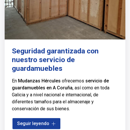
Seguridad garantizada con
nuestro servicio de
guardamuebles
En
Mudanzas Hércules
ofrecemos
servicio de
guardamuebles en A Coruña
, así como en toda
Galicia y a nivel nacional e internacional,
de
diferentes tamaños para el almacenaje y
conservación de sus bienes.
Nuestra experiencia a lo largo de los años
Seguir leyendo
dedicándonos a las
mudanzas
nos ha hecho