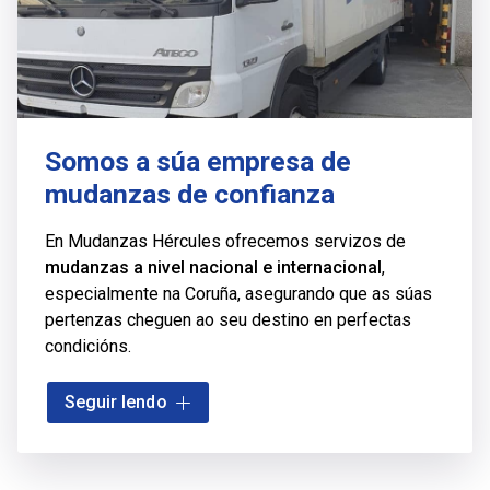
Somos a súa empresa de
mudanzas de confianza
En Mudanzas Hércules ofrecemos servizos de
mudanzas a nivel nacional e internacional
,
especialmente na Coruña, asegurando que as súas
pertenzas cheguen ao seu destino en perfectas
condicións.
Coa nosa empresa de mudanzas terá unha total
Seguir lendo
seguridade, posto que en cada traslado contamos
cunha
póliza individualizada
, brindando unha maior
protección aos seus bens.
Contacte connosco
e