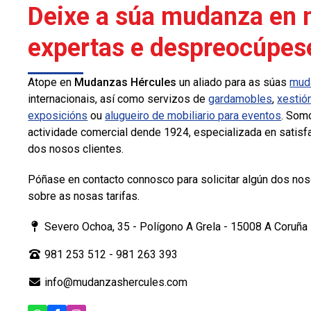
Deixe a súa mudanza en
expertas e despreocúpes
Atope en
Mudanzas Hércules
un aliado para as súas
mud
internacionais, así como servizos de
gardamobles
,
xestió
exposicións
ou
alugueiro de mobiliario para eventos
. Som
actividade comercial dende 1924, especializada en satis
dos nosos clientes.
Póñase en contacto connosco para solicitar algún dos nos
sobre as nosas tarifas.
Severo Ochoa, 35 - Polígono A Grela - 15008 A Coruña
981 253 512
-
981 263 393
info@mudanzashercules.com