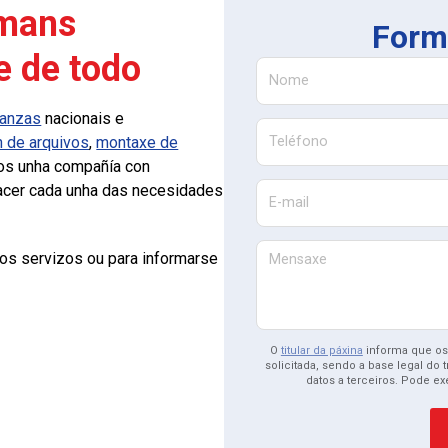
 mans
Form
e de todo
Nome
anzas
nacionais e
Teléfono
n de arquivos
,
montaxe de
os unha compañía con
facer cada unha das necesidades
E-mail
os servizos ou para informarse
Mensaxe
O
titular da páxina
informa que os 
solicitada, sendo a base legal d
datos a terceiros. Pode e