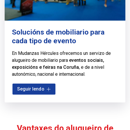
Solucións de mobiliario para
cada tipo de evento
En Mudanzas Hércules ofrecemos un servizo de
alugueiro de mobiliario para
eventos sociais,
exposicións e feiras na Coruña
, e de a nivel
autonómico, nacional e internacional.
Dispoñemos dun
amplo stock
de mobiliario que se
Seguir lendo
axusta ás diferentes ocasións, necesidades e
gustos de cada cliente, pois a estética do lugar
onde se vaia instalar o mobiliario alugado é
importante para nós.
Vantaxes do alugueiro de